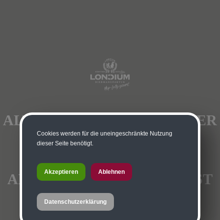
ALT GENUG, UM CRAFTBEER
Cookies werden für die uneingeschränkte Nutzung
VORM TRINKEN
dieser Seite benötigt.
ANZUSCHAUN?
Akzeptieren
Ablehnen
ANDERS GEFRAGT: DU BIST
ÜBER 16 JAHRE?
Datenschutzerklärung