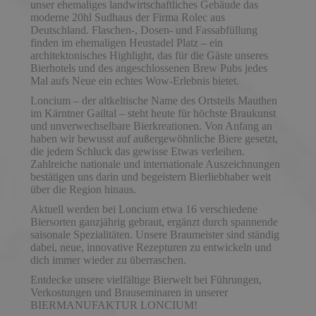
unser ehemaliges landwirtschaftliches Gebäude das
moderne 20hl Sudhaus der Firma Rolec aus
Deutschland. Flaschen-, Dosen- und Fassabfüllung
finden im ehemaligen Heustadel Platz – ein
architektonisches Highlight, das für die Gäste unseres
Bierhotels und des angeschlossenen Brew Pubs jedes
Mal aufs Neue ein echtes Wow-Erlebnis bietet.
Loncium – der altkeltische Name des Ortsteils Mauthen
im Kärntner Gailtal – steht heute für höchste Braukunst
und unverwechselbare Bierkreationen. Von Anfang an
haben wir bewusst auf außergewöhnliche Biere gesetzt,
die jedem Schluck das gewisse Etwas verleihen.
Zahlreiche nationale und internationale Auszeichnungen
bestätigen uns darin und begeistern Bierliebhaber weit
über die Region hinaus.
Aktuell werden bei Loncium etwa 16 verschiedene
Biersorten ganzjährig gebraut, ergänzt durch spannende
saisonale Spezialitäten. Unsere Braumeister sind ständig
dabei, neue, innovative Rezepturen zu entwickeln und
dich immer wieder zu überraschen.
Entdecke unsere vielfältige Bierwelt bei Führungen,
Verkostungen und Brauseminaren in unserer
BIERMANUFAKTUR LONCIUM!