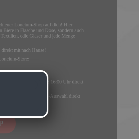
andneuer Loncium-Shop auf dich! Hier
ten Biere in Flasche und Dose, sondern auch
 Textilien, edle Gläser und jede Menge
direkt mit nach Hause!
Loncium-Store:
 13:00 Uhr
ügbaren Flaschen täglich ab 16:00 Uhr direkt
deine persönliche Loncium-Auswahl direkt
P