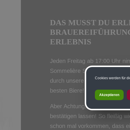
DAS MUSST DU ERL
BRAUEREIFÜHRUNG
ERLEBNIS
Jeden Freitag ab 17:00 Uhr ni
Sommelière Sabrina mit auf e
Cookies werden für di
durch unsere Brauerei – inklus
besten Biere!
Akzeptieren
Aber Achtung: Unbedingt vorhe
bestätigen lassen! So fleißig wi
schon mal vorkommen, dass ei