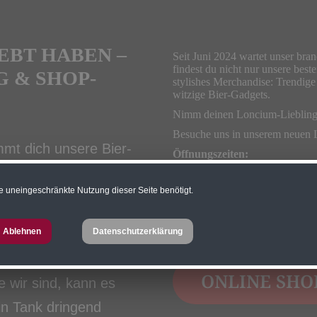
EBT HABEN –
Seit Juni 2024 wartet unser br
findest du nicht nur unsere bes
 & SHOP-
stylishes Merchandise: Trendige
witzige Bier-Gadgets.
Nimm deinen Loncium-Liebling 
Besuche uns in unserem neuen 
mmt dich unsere Bier-
Öffnungszeiten:
Montag bis Freitag von 08:00 –
ine spannende Reise
Alternativ erhältst du alle verf
e uneingeschränkte Nutzung dieser Seite benötigt.
ive Verkostung unserer
in unserem Brew Pub.
Oder noch einfacher – bestell 
zu dir nach Hause!
Ablehnen
Datenschutzerklärung
r anrufen und Termin
ONLINE SHO
e wir sind, kann es
n Tank dringend