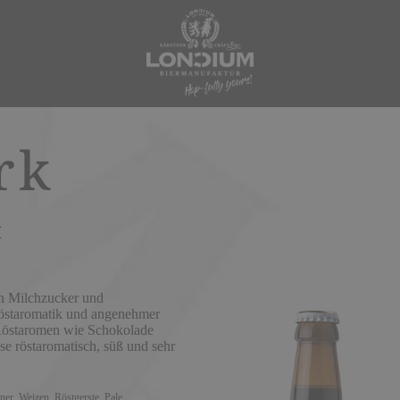
rk
t
on Milchzucker und
Röstaromatik und angenehmer
Röstaromen wie Schokolade
se röstaromatisch, süß und sehr
sner, Weizen, Röstgerste, Pale