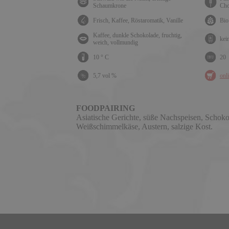
Schaumkrone
Cho
Frisch, Kaffee, Röstaromatik, Vanille
Bio
Kaffee, dunkle Schokolade, fruchtig,
kei
weich, vollmundig
10 ° C
20
5,7 vol %
onl
FOODPAIRING
Asiatische Gerichte, süße Nachspeisen, Schoko
Weißschimmelkäse, Austern, salzige Kost.